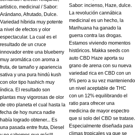
Sabor: incienso, Haze, dulce.
artístico, medicinal / Sabor:
La revolución cannábica
Arándano, Afrutado, Dulce.
medicinal es un hecho, la
Variedad híbrida muy potente
Marihuana ha ganado la
a nivel de efectos y olor
guerra contra las drogas.
espectacular. La cual es el
Estamos viviendo momentos
resultado de un cruce
históricos. Makka seeds con
innovador entre una blueberry
auto CBD Haze aporta su
muy aromática con aroma a
grano de arena con su nueva
fruta, de tamaño y apariencia
variedad rica en CBD con un
sativa y una pura hindú kush
9% pero a su vez manteniendo
con olor tipo hashich muy
un nivel aceptable de THC
índica. El resultado son
con un 12% equilibrando el
plantas muy vigorosas de olor
ratio para ofrecer una
de otro planeta el cual hasta la
medicina de mayor espectro
fecha de hoy nunca nadie
que si solo del CBD se tratase.
había logrado obtener... Es
Especialmente diseñada para
una pasada entre fruta, Diesel
climas tropicales ya que se
y no sabemos que más!!!