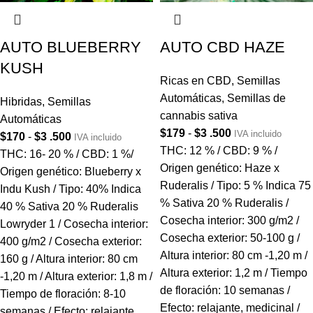
AUTO BLUEBERRY
AUTO CBD HAZE
KUSH
Ricas en CBD
,
Semillas
Automáticas
,
Semillas de
Hibridas
,
Semillas
cannabis sativa
Automáticas
$
179
-
$
3 .500
IVA incluido
$
170
-
$
3 .500
IVA incluido
THC: 12 % / CBD: 9 % /
THC: 16- 20 % / CBD: 1 %/
Origen genético: Haze x
Origen genético: Blueberry x
Ruderalis / Tipo: 5 % Indica 75
Indu Kush / Tipo: 40% Indica
% Sativa 20 % Ruderalis /
40 % Sativa 20 % Ruderalis
Cosecha interior: 300 g/m2 /
Lowryder 1 / Cosecha interior:
Cosecha exterior: 50-100 g /
400 g/m2 / Cosecha exterior:
Altura interior: 80 cm -1,20 m /
160 g / Altura interior: 80 cm
Altura exterior: 1,2 m / Tiempo
-1,20 m / Altura exterior: 1,8 m /
de floración: 10 semanas /
Tiempo de floración: 8-10
Efecto: relajante, medicinal /
semanas / Efecto: relajante,