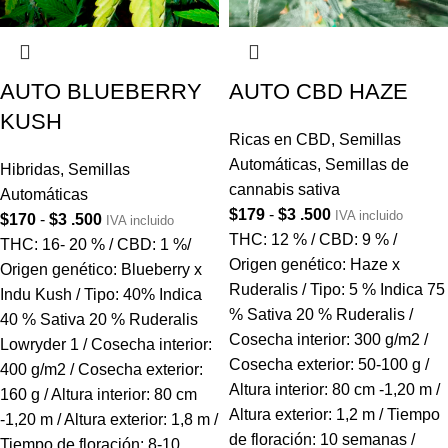
AUTO BLUEBERRY
AUTO CBD HAZE
KUSH
Ricas en CBD
,
Semillas
Automáticas
,
Semillas de
Hibridas
,
Semillas
cannabis sativa
Automáticas
$
179
-
$
3 .500
IVA incluido
$
170
-
$
3 .500
IVA incluido
THC: 12 % / CBD: 9 % /
THC: 16- 20 % / CBD: 1 %/
Origen genético: Haze x
Origen genético: Blueberry x
Ruderalis / Tipo: 5 % Indica 75
Indu Kush / Tipo: 40% Indica
% Sativa 20 % Ruderalis /
40 % Sativa 20 % Ruderalis
Cosecha interior: 300 g/m2 /
Lowryder 1 / Cosecha interior:
Cosecha exterior: 50-100 g /
400 g/m2 / Cosecha exterior:
Altura interior: 80 cm -1,20 m /
160 g / Altura interior: 80 cm
Altura exterior: 1,2 m / Tiempo
-1,20 m / Altura exterior: 1,8 m /
de floración: 10 semanas /
Tiempo de floración: 8-10