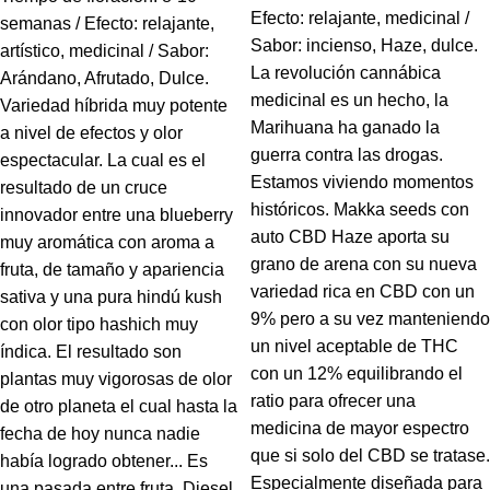
Efecto: relajante, medicinal /
semanas / Efecto: relajante,
Sabor: incienso, Haze, dulce.
artístico, medicinal / Sabor:
La revolución cannábica
Arándano, Afrutado, Dulce.
medicinal es un hecho, la
Variedad híbrida muy potente
Marihuana ha ganado la
a nivel de efectos y olor
guerra contra las drogas.
espectacular. La cual es el
Estamos viviendo momentos
resultado de un cruce
históricos. Makka seeds con
innovador entre una blueberry
auto CBD Haze aporta su
muy aromática con aroma a
grano de arena con su nueva
fruta, de tamaño y apariencia
variedad rica en CBD con un
sativa y una pura hindú kush
9% pero a su vez manteniendo
con olor tipo hashich muy
un nivel aceptable de THC
índica. El resultado son
con un 12% equilibrando el
plantas muy vigorosas de olor
ratio para ofrecer una
de otro planeta el cual hasta la
medicina de mayor espectro
fecha de hoy nunca nadie
que si solo del CBD se tratase.
había logrado obtener... Es
Especialmente diseñada para
una pasada entre fruta, Diesel