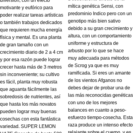
diversión, con un efecto
mítica genética Sensi, con
motivante y eufórico para
predominio Indico pero con un
poder realizar tareas artísticas
genotipo más bien sativo
o también trabajos dedicados
debido a su gran crecimiento y
que requieren mucha energía
altura, con un comportamiento
física y mental. Es una planta
uniforme y estructura de
de gran tamaño con un
arbusto por lo que se hace
crecimiento diario de 2 a 4 cm
muy adecuada para métodos
y por esa razón puede lograr
de Scrog ya que es muy
crecer hasta más de 3 metros
ramificada. Si eres un amante
sin inconveniente; su cultivo
de los vientos Afganos no
es fácil, planta muy robusta
debes dejar de probar una de
que aguanta fácilmente las
las más reconocidas genéticas
sobredosis de nutrientes, así
con uno de los mejores
que hasta los más novatos
balances en cuanto a peso-
pueden lograr muy buenas
esfuerzo tiempo-cosecha. Esta
cosechas con esta fantástica
raza produce un intenso efecto
variedad. SUPER LEMON
relajante sobre el cuerpo, y es