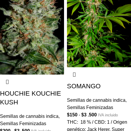
SOMANGO
HOUCHIE KOUCHIE
Semillas de cannabis indica
,
KUSH
Semillas Feminizadas
$
150
-
$
3 .500
IVA incluido
Semillas de cannabis indica
,
THC: 18 % / CBD: 1 / Origen
Semillas Feminizadas
genético: Jack Herer, Super
$
200
-
$
3 .500