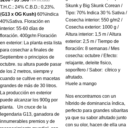
IVA incluido
Skunk y Big Skunk Corean /
T.H.C.: 24% C.B.D.: 0,23%.
Tipo: 70% Indica 30 % Sativa /
(
G13 x OG Kush)
60%Indica
Cosecha interior: 550 g/m2 /
40%Sativa. Floración en
Cosecha exterior: 1000 g /
interior: 55-60 días de
Altura interior: 1,5 m / Altura
floración. 400gr/m Floración
exterior: 2,5 m / Tiempo de
en exterior: La planta esta lista
floración: 8 semanas / Mes
para cosechar a finales de
cosecha: octubre / Efecto:
Septiembre o principios de
relajante, deleite fisico,
octubre. su altura puede pasar
soporífero / Sabor: cítrico y
de los 2 metros, siempre y
afrutado.
cuando se cultive en macetas
Huele a mango
grandes de más de 30 litros.
La producción en exterior
Nos encontramos con un
puede alcanzar los 900g por
híbrido de dominancia índica,
planta. Un cruce de la
perfecto para grandes sibaritas
legendaria G13, ganadora de
ya que su sabor afrutado junto
innumerables premios y de
con su olor, hacen de ella una