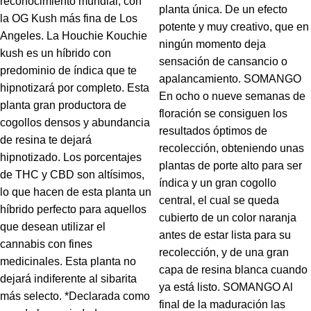
reconocimiento mundial, con
planta única. De un efecto
la OG Kush más fina de Los
potente y muy creativo, que en
Angeles. La Houchie Kouchie
ningún momento deja
kush es un híbrido con
sensación de cansancio o
predominio de índica que te
apalancamiento. SOMANGO
hipnotizará por completo. Esta
En ocho o nueve semanas de
planta gran productora de
floración se consiguen los
cogollos densos y abundancia
resultados óptimos de
de resina te dejará
recolección, obteniendo unas
hipnotizado. Los porcentajes
plantas de porte alto para ser
de THC y CBD son altísimos,
índica y un gran cogollo
lo que hacen de esta planta un
central, el cual se queda
híbrido perfecto para aquellos
cubierto de un color naranja
que desean utilizar el
antes de estar lista para su
cannabis con fines
recolección, y de una gran
medicinales. Esta planta no
capa de resina blanca cuando
dejará indiferente al sibarita
ya está listo. SOMANGO Al
más selecto. *Declarada como
final de la maduración las