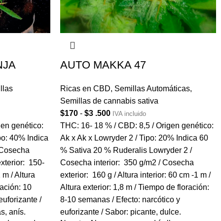
NJA
AUTO MAKKA 47
llas
Ricas en CBD
,
Semillas Automáticas
,
Semillas de cannabis sativa
$
170
-
$
3 .500
IVA incluido
en genético:
THC: 16- 18 % / CBD: 8,5 / Origen genético:
ipo: 40% Indica
Ak x Ak x Lowryder 2 / Tipo: 20% Indica 60
 Cosecha
% Sativa 20 % Ruderalis Lowryder 2 /
xterior: 150-
Cosecha interior: 350 g/m2 / Cosecha
 m / Altura
exterior: 160 g / Altura interior: 60 cm -1 m /
ración: 10
Altura exterior: 1,8 m / Tiempo de floración:
euforizante /
8-10 semanas / Efecto: narcótico y
s, anís.
euforizante / Sabor: picante, dulce.