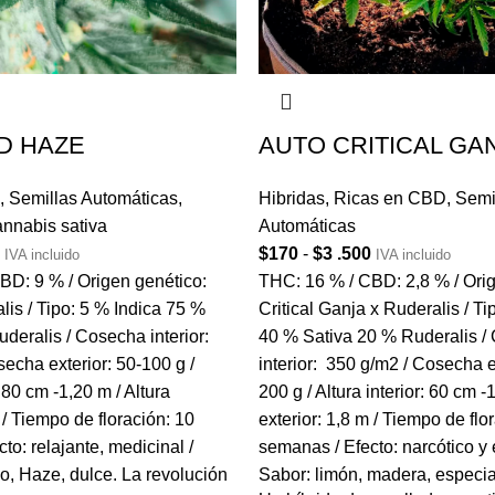
D HAZE
AUTO CRITICAL GA
,
Semillas Automáticas
,
Hibridas
,
Ricas en CBD
,
Semi
annabis sativa
Automáticas
$
170
-
$
3 .500
IVA incluido
IVA incluido
BD: 9 % / Origen genético:
THC: 16 % / CBD: 2,8 % / Orig
is / Tipo: 5 % Indica 75 %
Critical Ganja x Ruderalis / T
deralis / Cosecha interior:
40 % Sativa 20 % Ruderalis /
echa exterior: 50-100 g /
interior: 350 g/m2 / Cosecha e
: 80 cm -1,20 m / Altura
200 g / Altura interior: 60 cm -1
 / Tiempo de floración: 10
exterior: 1,8 m / Tiempo de flo
to: relajante, medicinal /
semanas / Efecto: narcótico y 
o, Haze, dulce. La revolución
Sabor: limón, madera, especia