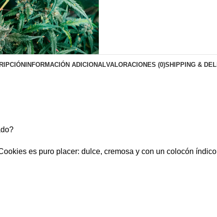
RIPCIÓN
INFORMACIÓN ADICIONAL
VALORACIONES (0)
SHIPPING & DE
ado?
okies es puro placer: dulce, cremosa y con un colocón índico 