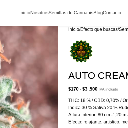
Inicio
Nosotros
Semillas de Cannabis
Blog
Contacto
Inicio
Efecto que buscas
Semi
AUTO CREA
$
170
-
$
3 .500
IVA incluido
THC: 18 % / CBD: 0,70% / Ori
Indica 30 % Sativa 20 % Ruder
Altura interior: 80 cm -1,20 m
Efecto: relajante, artístico, me