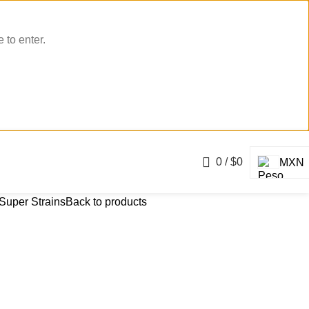
 to enter.
0
/
$
0
MXN
Super Strains
Back to products